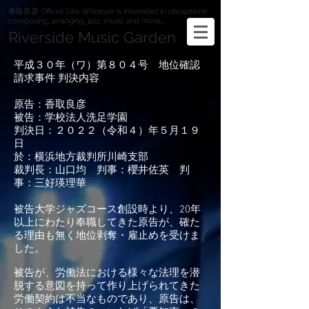
香取良彦 Official Site: Whoever is interested in vibraphone,
composing, arranging, jazz, music and more...
Riverside Music Garden
平成３０年（ワ）第８０４号 地位確認
請求事件 判決内容
原告：香取良彦
被告：学校法人洗足学園
判決日：２０２２（令和４）年５月１９
日
於：横浜地方裁判所川崎支部
裁判長：山口均 判事：櫻井佐英 判
事：三好瑛理華
被告大学ジャズコース創設時より、20年
以上にわたり奉職してきた原告が、確た
る理由も無く地位剥奪・雇止めを受けま
した。
被告が、労働法における様々な法理を潜
脱する意図を持って作り上げられてきた
労働契約は不当なものであり、原告は、